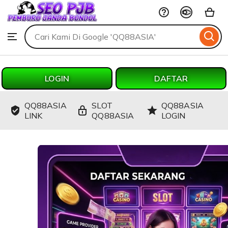
logo
Skip
QQ88ASIA
to
Search
Browse
ontent
for
items
or
shops
LOGIN
DAFTAR
QQ88ASIA
SLOT
QQ88ASIA
LINK
QQ88ASIA
LOGIN