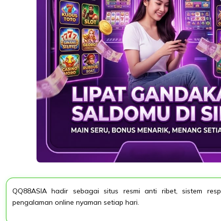
QQ88ASIA hadir sebagai situs resmi anti ribet, sistem resp
pengalaman online nyaman setiap hari.