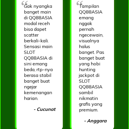
Gak nyangka
Tampilan
banget main
QQ88ASIA
di QQ88ASIA
emang
modal receh
nggak
bisa dapet
pernah
scatter
ngecewain,
berkali-kali.
visualnya
Sensasi main
halus
SLOT
banget. Pas
QQ88ASIA di
banget buat
sini emang
yang hobi
beda, rtp-nya
hunting
berasa stabil
jackpot di
banget buat
SLOT
ngejar
QQ88ASIA
kemenangan
sambil
harian.
nikmatin
grafis yang
- Cucunat
premium.
- Anggara