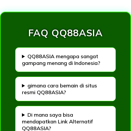
Loading...
FAQ QQ88ASIA
QQ88ASIA mengapa sangat
gampang menang di Indonesia?
gimana cara bemain di situs
resmi QQ88ASIA?
Di mana saya bisa
mendapatkan Link Alternatif
QQ88ASIA?