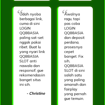
Udah nyoba
Awalnya
berbagai link,
ragu, tapi
cuma di sini
pas coba
LOGIN
LOGIN
QQ88ASIA
QQ88ASIA
paling sat-set
dan deposit
nggak pakai
perdana,
ribet. Buat lu
prosesnya
yang nyari link
cepet
QQ88ASIA
banget. Fix
SLOT anti
sih,
nawala dan
QQ88ASIA
responsif, gue
SLOT di sini
rekomendasiin
salah satu
banget situs
yang paling
ini sih.
amanah dan
fairplay
- Christine
yang pernah
gue temuin.