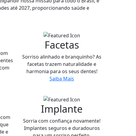
xpandir nossa missão para todo o Brasil, e
ades até 2027, proporcionando saúde e
a
Facetas
 com
Sorriso alinhado e branquinho? As
ientes
facetas trazem naturalidade e
 com
harmonia para os seus dentes!
Saiba Mais
Implante
 com
Sorria com confiança novamente!
 que
Implantes seguros e duradouros
de e
para um sorriso perfeito.