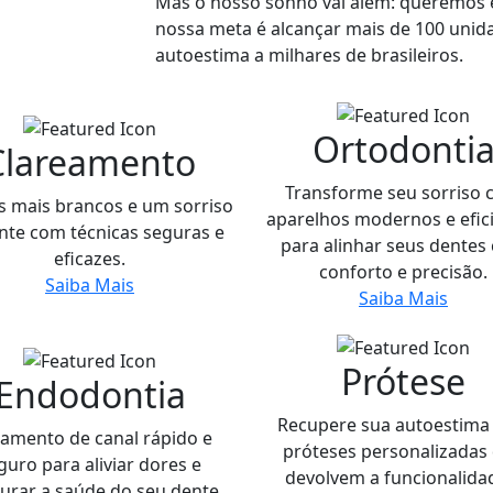
Mas o nosso sonho vai além: queremos e
nossa meta é alcançar mais de 100 unid
autoestima a milhares de brasileiros.
Ortodonti
Clareamento
Transforme seu sorriso
s mais brancos e um sorriso
aparelhos modernos e efic
nte com técnicas seguras e
para alinhar seus dentes
eficazes.
conforto e precisão.
Saiba Mais
Saiba Mais
Prótese
Endodontia
Recupere sua autoestima
tamento de canal rápido e
próteses personalizadas
guro para aliviar dores e
devolvem a funcionalida
urar a saúde do seu dente.