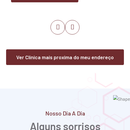
Joselândia
Lago da Pedra
Lago do Junco
Lago dos Rodrigues
Poção de Pedras
Igarapé Grande
Lima Campos
Esperantinópolis
Ver Clínica mais proxima do meu endereço
Independência
Nosso Dia A Dia
Alguns sorrisos