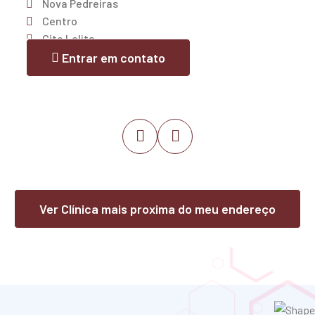
Nova Pedreiras
Centro
Cjto Lolita
Trizidela
Entrar em contato
Joselândia
Lago da Pedra
Lago do Junco
Lago dos Rodrigues
Poção de Pedras
Igarapé Grande
Lima Campos
Esperantinópolis
Ver Clínica mais proxima do meu endereço
Independência