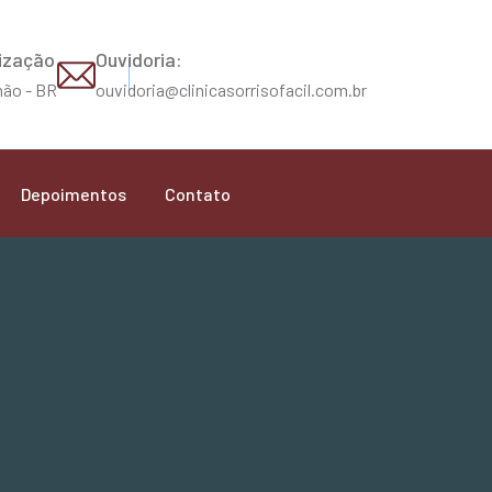
ização
Ouvidoria:
ão - BR
ouvidoria@clinicasorrisofacil.com.br
Depoimentos
Contato