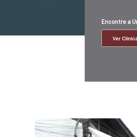
Encontre a U
Ver Clíni