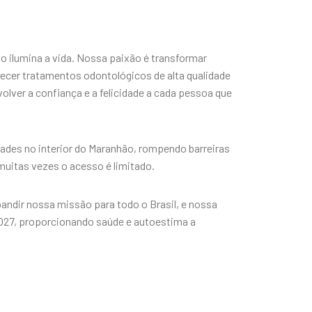
so ilumina a vida. Nossa paixão é transformar
erecer tratamentos odontológicos de alta qualidade
lver a confiança e a felicidade a cada pessoa que
des no interior do Maranhão, rompendo barreiras
muitas vezes o acesso é limitado.
ndir nossa missão para todo o Brasil, e nossa
2027, proporcionando saúde e autoestima a