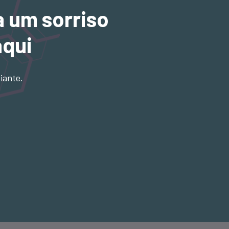
a um sorriso
aqui
iante.