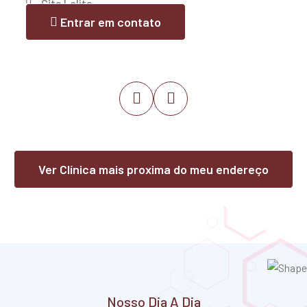
Cjto Lolita
Trizidela
Entrar em contato
Joselândia
Lago da Pedra
Lago do Junco
Lago dos Rodrigues
Poção de Pedras
Igarapé Grande
Lima Campos
Esperantinópolis
Ver Clínica mais proxima do meu endereço
Independência
Nosso Dia A Dia