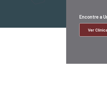
Encontre a U
Ver Clíni