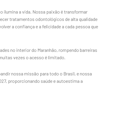
so ilumina a vida. Nossa paixão é transformar
erecer tratamentos odontológicos de alta qualidade
lver a confiança e a felicidade a cada pessoa que
des no interior do Maranhão, rompendo barreiras
muitas vezes o acesso é limitado.
ndir nossa missão para todo o Brasil, e nossa
2027, proporcionando saúde e autoestima a