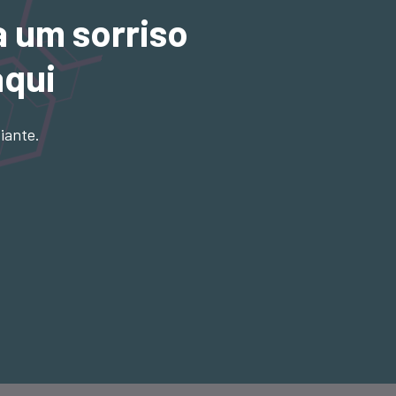
a um sorriso
aqui
iante.