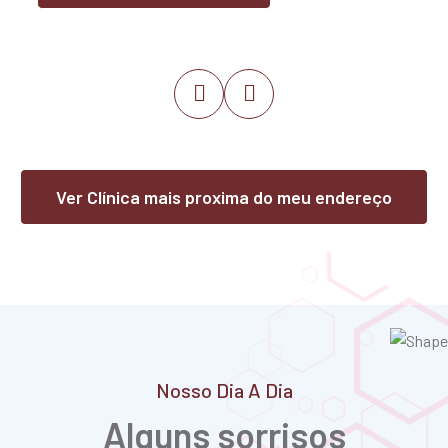
Joselândia
Lago da Pedra
Lago do Junco
Lago dos Rodrigues
Poção de Pedras
Igarapé Grande
Lima Campos
Esperantinópolis
Ver Clínica mais proxima do meu endereço
Independência
Nosso Dia A Dia
Alguns sorrisos